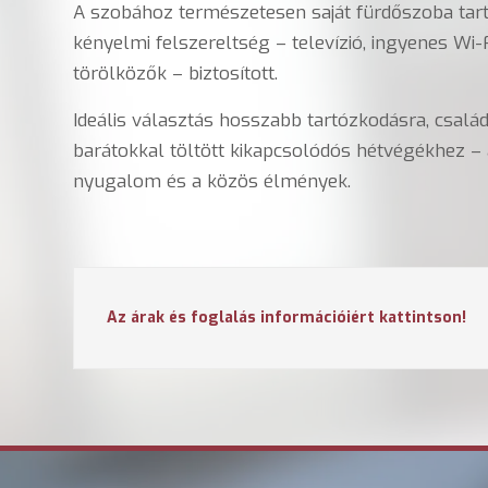
A szobához természetesen saját fürdőszoba tart
kényelmi felszereltség – televízió, ingyenes Wi-
törölközők – biztosított.
Ideális választás hosszabb tartózkodásra, csalá
barátokkal töltött kikapcsolódós hétvégékhez – a
nyugalom és a közös élmények.
Az árak és foglalás információiért kattintson!