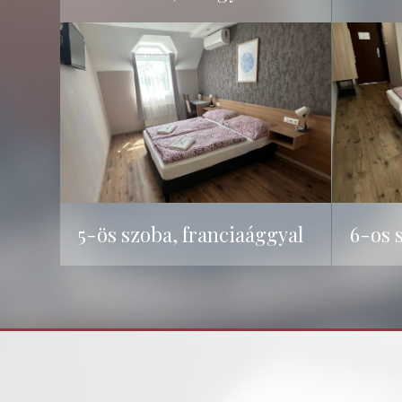
5-ös szoba, franciaággyal
6-os 