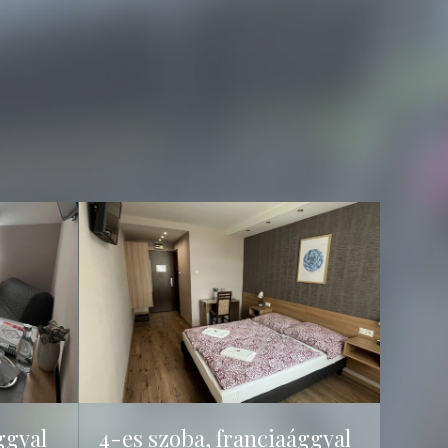
ggyal
4-es szoba, franciaággyal