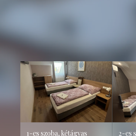
1-es szoba, kétágyas
2-es 