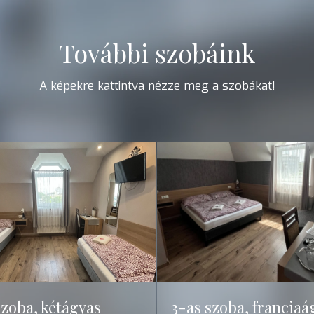
További szobáink
A képekre kattintva nézze meg a szobákat!
3-as szoba, franciaá
szoba, kétágyas